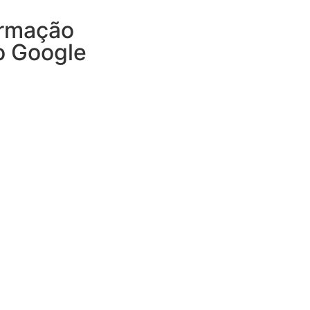
ormação
o Google