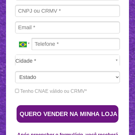
Cidade*
Cidade *
Tenho CNAE válido ou CRMV*
QUERO VENDER NA MINHA LOJA
Após preencher o formulário, você receberá