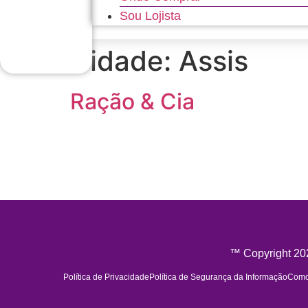
Sou Lojista
Cidade:
Assis
Ração & Cia
™ Copyright 202
Política de Privacidade
Política de Segurança da Informação
Como 