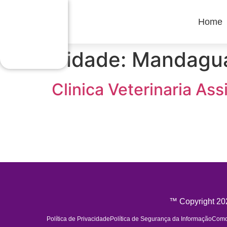
Home
Cidade:
Mandagua
Clinica Veterinaria Ass
™ Copyright 202
Política de Privacidade
Política de Segurança da Informação
Como 