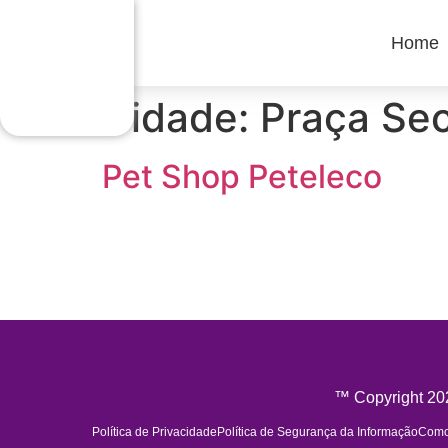
Home
Cidade:
Praça Se
Pet Shop Peteleco
™ Copyright 202
Política de Privacidade
Política de Segurança da Informação
Como 