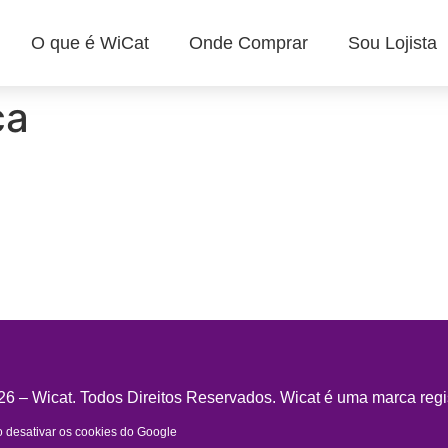
O que é WiCat
Onde Comprar
Sou Lojista
ca
6 – Wicat. Todos Direitos Reservados. Wicat é uma marca regi
desativar os cookies do Google