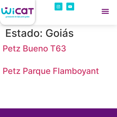
O que é WiCat
Onde Compra
Sou Lojista
Estado:
Goiás
Petz Bueno T63
Petz Parque Flamboyant