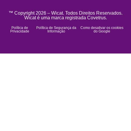
™ Copyright 2026 – Wicat. Todos Direitos Reservados.
Wicat é uma marca registrada Covetrus.
Política de
Política de Segurança da
Como desativar os cookies
Privacidade
Informação
do Google