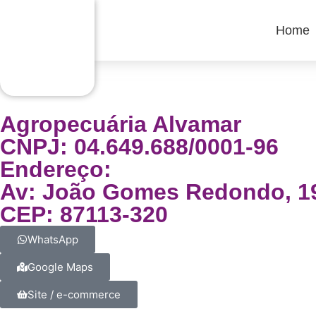
Home
Agropecuária Alvamar
CNPJ: 04.649.688/0001-96
Endereço:
Av: João Gomes Redondo, 19
CEP: 87113-320
WhatsApp
Google Maps
Site / e-commerce