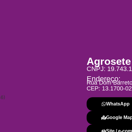
Agrosete
CNPJ: 19.743.1
Endereço:
Rua Dom Barreto
CEP: 13.1700-02
WhatsApp
Google Ma
Site / e-co