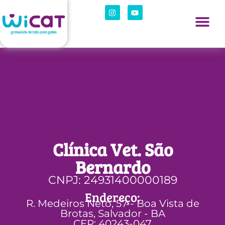
O que é WiCat
Onde Compra
Sou Lojista
Clínica Vet. São
Bernardo
CNPJ: 24931400000189
Endereço:
R. Medeiros Neto, 57 - Boa Vista de
Brotas, Salvador - BA
CEP: 40243-047