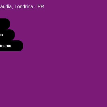
láudia, Londrina - PR
ps
mmerce