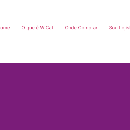
ome
O que é WiCat
Onde Comprar
Sou Lojis