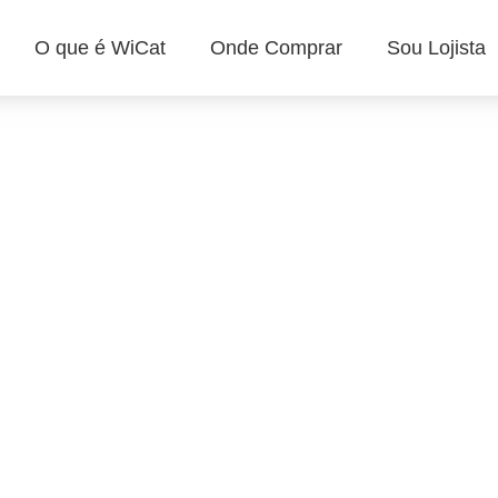
O que é WiCat
Onde Comprar
Sou Lojista