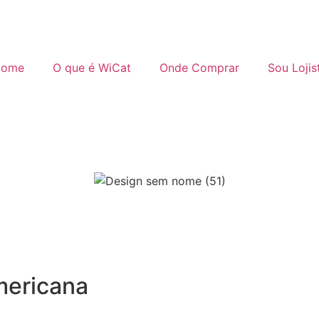
ome
O que é WiCat
Onde Comprar
Sou Lojis
mericana