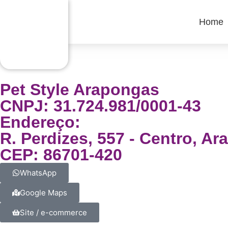
Home
Pet Style Arapongas
CNPJ: 31.724.981/0001-43
Endereço:
R. Perdizes, 557 - Centro, A
CEP: 86701-420
WhatsApp
Google Maps
Site / e-commerce