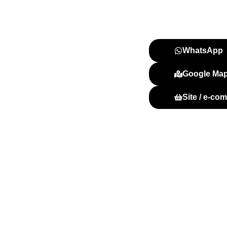
Endereço:
Epia Sul, Lote 3,
CEP: 71.738-010
WhatsApp
Google Ma
Site / e-co