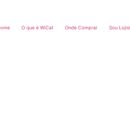
ome
O que é WiCat
Onde Comprar
Sou Lojis