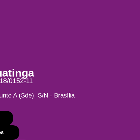
uatinga
18/0152-11
nto A (Sde), S/N - Brasília
ps