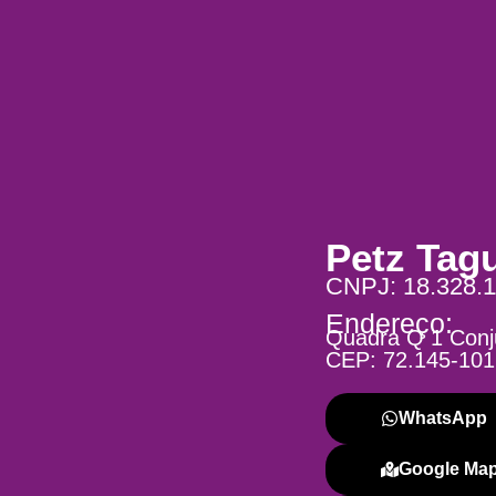
Petz Tag
CNPJ: 18.328.1
Endereço:
Quadra Q 1 Conju
CEP: 72.145-101
WhatsApp
Google Ma