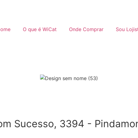
ome
O que é WiCat
Onde Comprar
Sou Lojis
Bom Sucesso, 3394 - Pindam