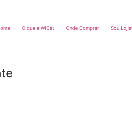
ome
O que é WiCat
Onde Comprar
Sou Lojis
nte