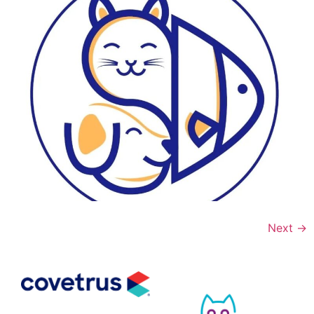
Next
→