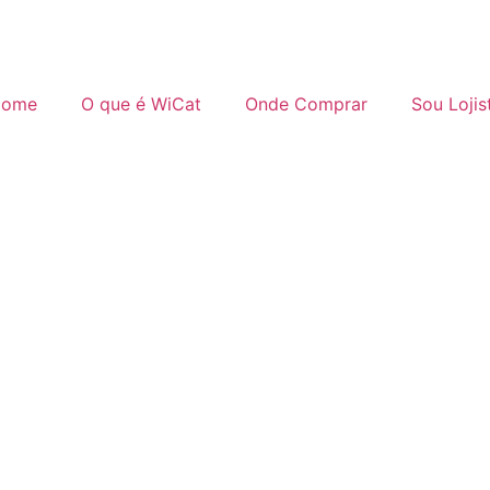
ome
O que é WiCat
Onde Comprar
Sou Lojis
ategis Ikatan Dokter Indon
tkan Kualitas Pelayanan 